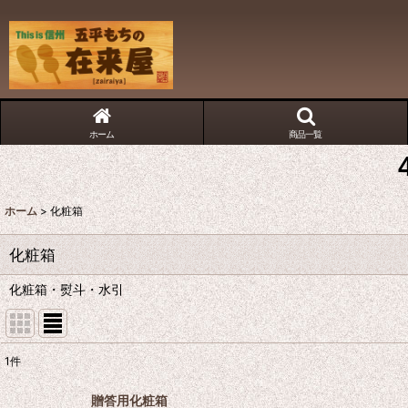
ホーム
商品一覧
ホーム
>
化粧箱
化粧箱
化粧箱・熨斗・水引
1
件
表示数
:
贈答用化粧箱