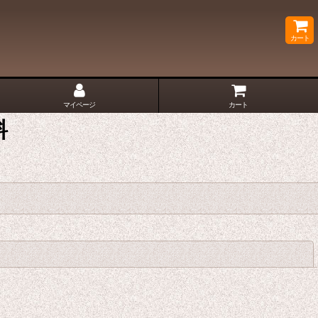
カート
マイページ
カート
料
閉じる