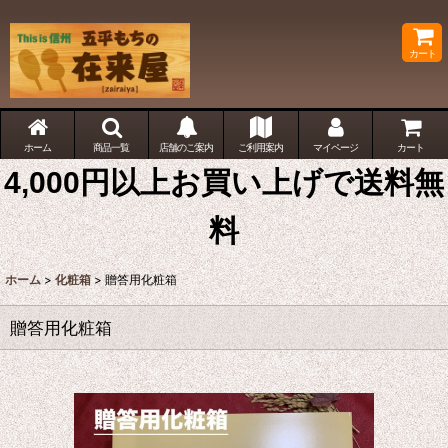
カート
ホーム
商品一覧
店舗のご案内
ご利用案内
マイページ
カート
4,000円以上お買い上げで送料無
料
ホーム
>
化粧箱
>
贈答用化粧箱
贈答用化粧箱