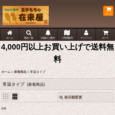
カート
ホーム
商品一覧
店舗のご案内
ご利用案内
マイページ
カート
4,000円以上お買い上げで送料無
料
ホーム
>
新着商品
>
常温タイプ
常温タイプ
[
新着商品
]
表示順変更
閉じる
0
件
表示数
: